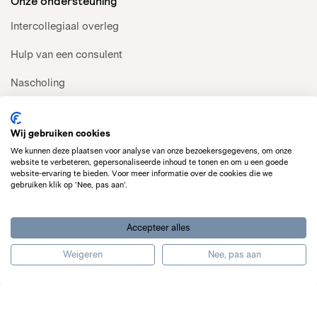
Onze ondersteuning
Intercollegiaal overleg
Hulp van een consulent
Nascholing
Uw patiënt verwijzen
Wij gebruiken cookies
Kennisbank
We kunnen deze plaatsen voor analyse van onze bezoekersgegevens, om onze
Over ons
website te verbeteren, gepersonaliseerde inhoud te tonen en om u een goede
website-ervaring te bieden. Voor meer informatie over de cookies die we
Onze missie
gebruiken klik op 'Nee, pas aan'.
Organisatie
Accepteer alles
Jaarbeelden
Weigeren
Nee, pas aan
Verhalen uit de praktijk
Pers